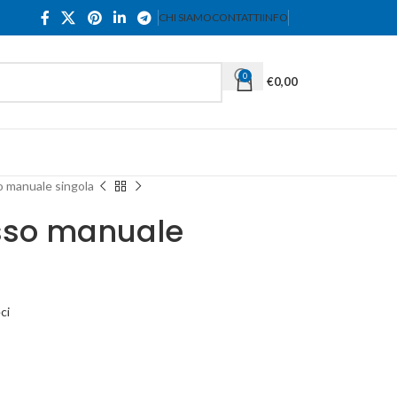
CHI SIAMO
CONTATTI
INFO
0
€
0,00
o manuale singola
usso manuale
ci