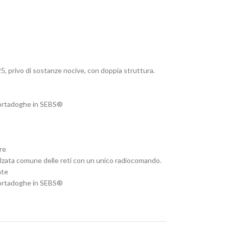
25, privo di sostanze nocive, con doppia struttura.
 portadoghe in SEBS®
are
 alzata comune delle reti con un unico radiocomando.
ate
 portadoghe in SEBS®