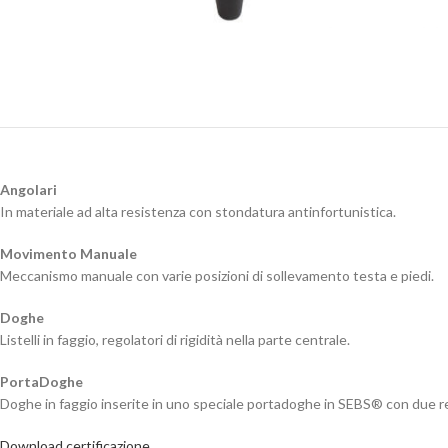
Angolari
In materiale ad alta resistenza con stondatura antinfortunistica.
Movimento Manuale
Meccanismo manuale con varie posizioni di sollevamento testa e piedi.
Doghe
Listelli in faggio, regolatori di rigidità nella parte centrale.
PortaDoghe
Doghe in faggio inserite in uno speciale portadoghe in SEBS® con due rego
Download certificazione