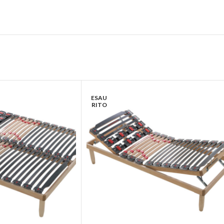
ESAU
RITO