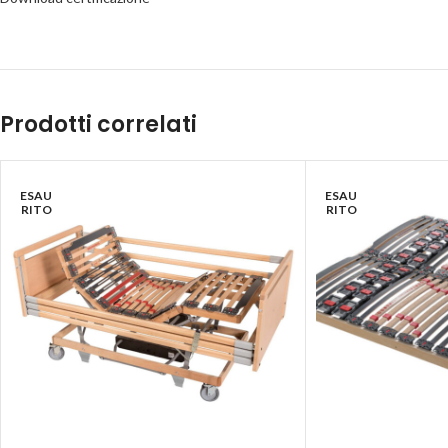
Prodotti correlati
ESAU
ESAU
RITO
RITO