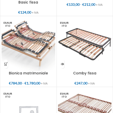
Basic fissa
€
133,00
-
€
212,00
+ IVA
€
124,00
+ IVA
ESAUR
ESAUR
ITO
ITO
Bionica matrimoniale
Comby fissa
€
784,00
-
€
1.780,00
€
247,00
+ IVA
+ IVA
ESAUR
ESAUR
ITO
ITO