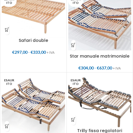
ITO
ITO
Safari double
€
297,00
-
€
333,00
+ IVA
Star manuale matrimoniale
€
304,00
-
€
637,00
+ IVA
ESAUR
ESAUR
ITO
ITO
Trilly fissa regolatori