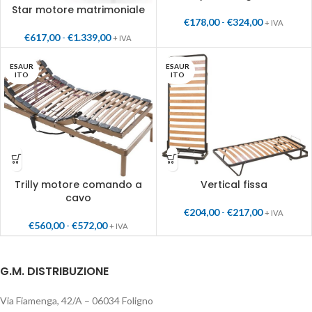
Star motore matrimoniale
€
178,00
-
€
324,00
+ IVA
€
617,00
-
€
1.339,00
+ IVA
ESAUR
ESAUR
ITO
ITO
Trilly motore comando a
Vertical fissa
cavo
€
204,00
-
€
217,00
+ IVA
€
560,00
-
€
572,00
+ IVA
G.M. DISTRIBUZIONE
Via Fiamenga, 42/A – 06034 Foligno