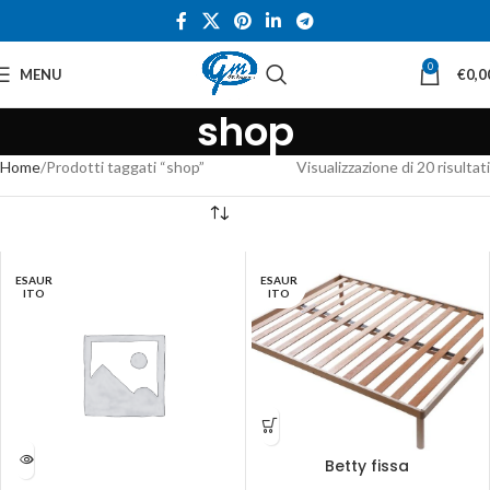
0
MENU
€
0,0
shop
Home
Prodotti taggati “shop”
Visualizzazione di 20 risultati
ESAUR
ESAUR
ITO
ITO
Betty fissa