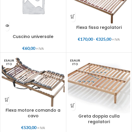
Flexa fissa regolatori
Cuscino universale
€
170,00
-
€
325,00
+ IVA
€
60,00
+ IVA
ESAUR
ESAUR
ITO
ITO
Flexa motore comando a
cavo
Greta doppia culla
regolatori
€
530,00
+ IVA