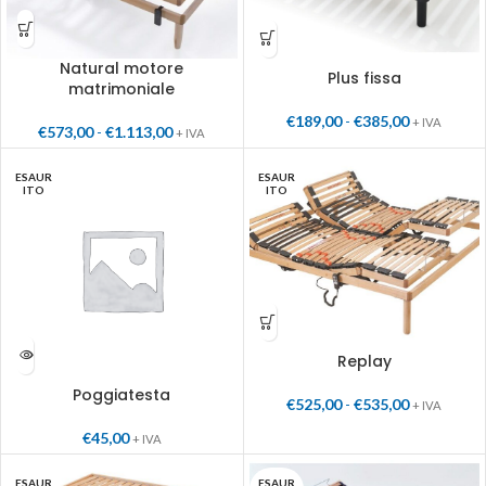
Natural motore
Plus fissa
matrimoniale
€
189,00
-
€
385,00
+ IVA
€
573,00
-
€
1.113,00
+ IVA
ESAUR
ESAUR
ITO
ITO
Replay
Poggiatesta
€
525,00
-
€
535,00
+ IVA
€
45,00
+ IVA
ESAUR
ESAUR