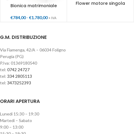
Flower motore singola
Bionica matrimoniale
€
784,00
-
€
1.780,00
+ IVA
G.M. DISTRIBUZIONE
Via Fiamenga, 42/A – 06034 Foligno
Perugia (PG)
P.Iva: 01369180540
tel:
0742 24727
tel:
334 2805113
tel:
3473252393
ORARI APERTURA
Lunedi 15:30 – 19:30
Martedi – Sabato
9:00 – 13:00
15:30 – 19:30