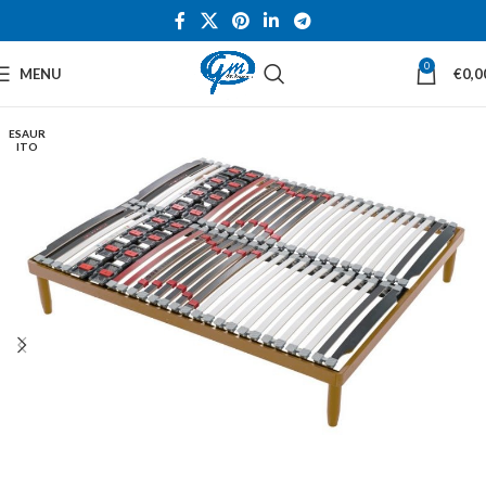
0
MENU
€
0,0
ESAUR
ITO