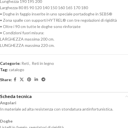
Lunghezza 190 195 200
Larghezza 80 85 90 120 140 150 160 165 170 180
• Doghe in faggio inserite in uno speciale portadoghe in SEBS®
• Zona spalle con supporti HYTREL® con tre regolazioni di rigidità
• Oltre i 90 cm tutte le doghe sono rinforzate
• Condizioni fuori misura:
LARGHEZZA massima 200 cm.
LUNGHEZZA massima 220 cm.
Categorie:
Reti
,
Reti in legno
Tag:
catalogo
Share:
Scheda tecnica
Angolari
In materiale ad alta resistenza con stondatura antinfortunistica.
Doghe
Listelli in faggio, regolatori di rigidità.