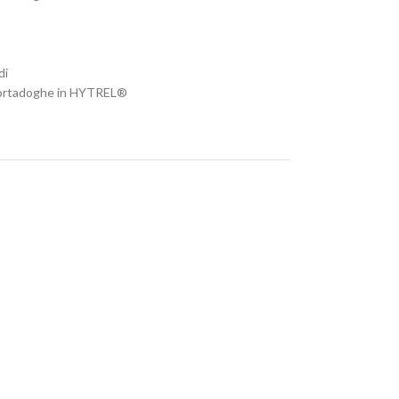
di
e portadoghe in HYTREL®