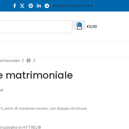
CHI SIAMO
CONTATTI
INFO
0
€
0,00
atrimoniale
le matrimoniale
ci
25, privo di sostanze nocive, con doppia struttura.
e portadoghe in HYTREL®