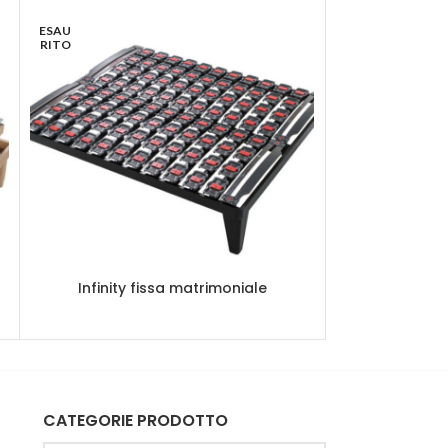
ESAU
ESAU
RITO
RITO
Infinity fissa matrimoniale
Infinity
CATEGORIE PRODOTTO