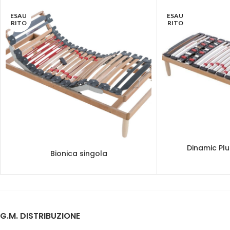
ESAU
ESAU
RITO
RITO
Dinamic Plu
Bionica singola
G.M. DISTRIBUZIONE