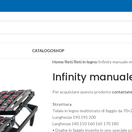
CATALOGO
SHOP
Home
Reti
Reti in legno
Infinity manuale m
Infinity manua
Per acquistare questo prodotto
contattate
Struttura
Telaio in legno multistrato di faggio da 70×
Lunghezza 190 195 200
Larghezza 140 150 160 165 170 180
• Doghe in faggio inserite in uno special