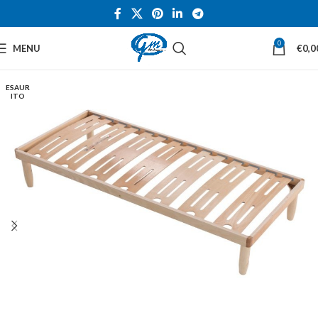
0
MENU
€
0,0
ESAUR
ITO