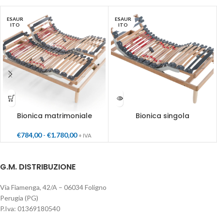
ESAUR
ESAUR
ITO
ITO
Bionica matrimoniale
Bionica singola
€
784,00
-
€
1.780,00
+ IVA
G.M. DISTRIBUZIONE
Via Fiamenga, 42/A – 06034 Foligno
Perugia (PG)
P.Iva: 01369180540