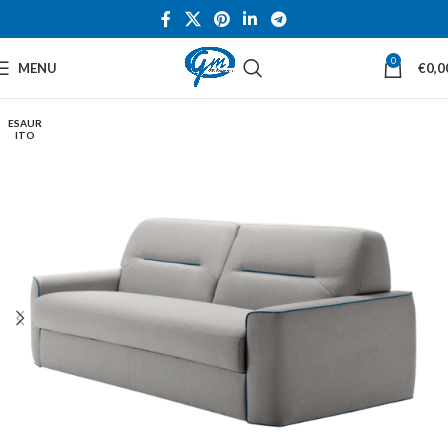
0
MENU
€
0,0
ESAUR
ITO