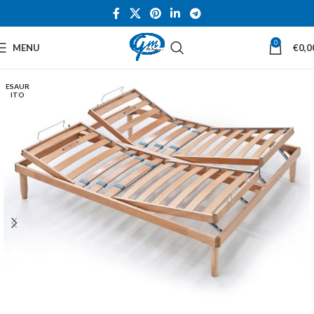
0
MENU
€
0,0
ESAUR
ITO