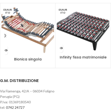
ESAUR
ESAUR
ITO
ITO
Infinity fissa matrimoniale
Bionica singola
G.M. DISTRIBUZIONE
Via Fiamenga, 42/A – 06034 Foligno
Perugia (PG)
P.Iva: 01369180540
tel:
0742 24727