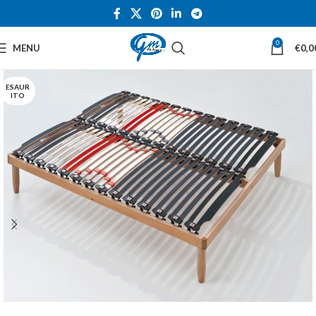
0
MENU
€
0,0
ESAUR
ITO