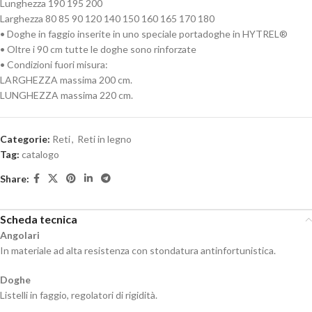
Lunghezza 190 195 200
Larghezza 80 85 90 120 140 150 160 165 170 180
• Doghe in faggio inserite in uno speciale portadoghe in HYTREL®
• Oltre i 90 cm tutte le doghe sono rinforzate
• Condizioni fuori misura:
LARGHEZZA massima 200 cm.
LUNGHEZZA massima 220 cm.
Categorie:
Reti
,
Reti in legno
Tag:
catalogo
Share:
Scheda tecnica
Angolari
In materiale ad alta resistenza con stondatura antinfortunistica.
Doghe
Listelli in faggio, regolatori di rigidità.