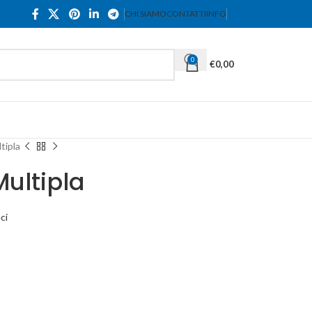
CHI SIAMO
CONTATTI
INFO
0
€
0,00
tipla
Multipla
ci