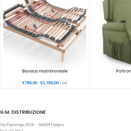
Bionica matrimoniale
Poltro
€
784,00
-
€
1.780,00
+ IVA
G.M. DISTRIBUZIONE
Via Fiamenga, 42/A – 06034 Foligno
Perugia (PG)