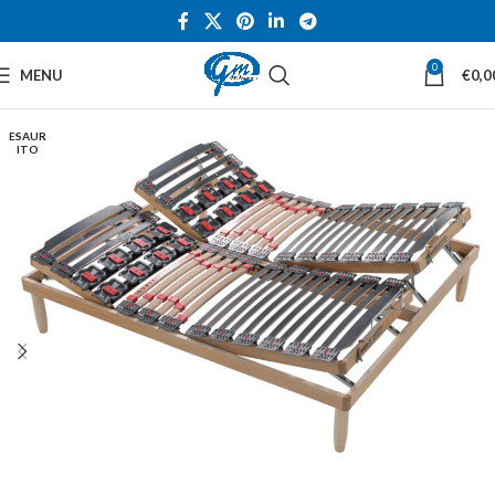
0
MENU
€
0,0
ESAUR
ITO